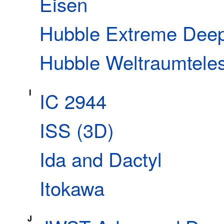
Eisen
Hubble Extreme Deep
Hubble Weltraumtele
I
IC 2944
ISS (3D)
Ida and Dactyl
Itokawa
J