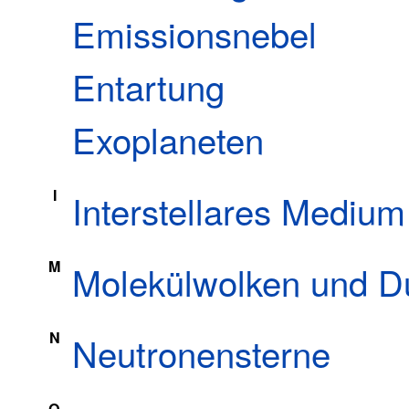
Emissionsnebel
Entartung
Exoplaneten
I
Interstellares Medium
M
Molekülwolken und D
N
Neutronensterne
Q