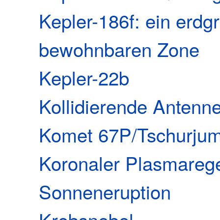
Kepler-186f: ein erdg
bewohnbaren Zone
Kepler-22b
Kollidierende Antenn
Komet 67P/Tschurju
Koronaler Plasmarege
Sonneneruption
Krebsnebel