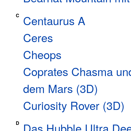
C
Centaurus A
Ceres
Cheops
Coprates Chasma und
dem Mars (3D)
Curiosity Rover (3D)
D
Das Hubble Ultra Dee