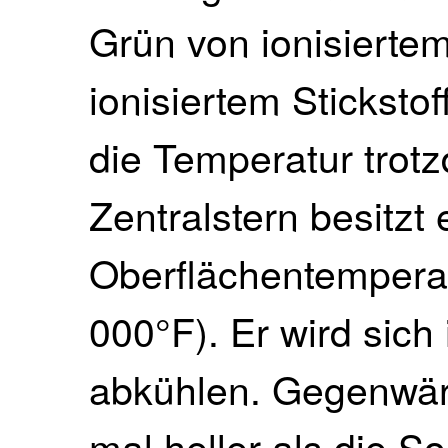
Grün von ionisierte
ionisiertem Sticksto
die Temperatur trot
Zentralstern besitzt 
Oberflächentempera
000°F). Er wird sich
abkühlen. Gegenwärt
mal heller als die S