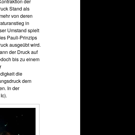
Kontraktion der
ruck Stand als
 mehr von deren
aturanstieg in
eser Umstand spielt
es Pauli-Prinzips
ruck ausgeübt wird.
kann der Druck auf
jedoch bis zu einem
r
digkeit die
rtungsdruck dem
en. In der
Ic).