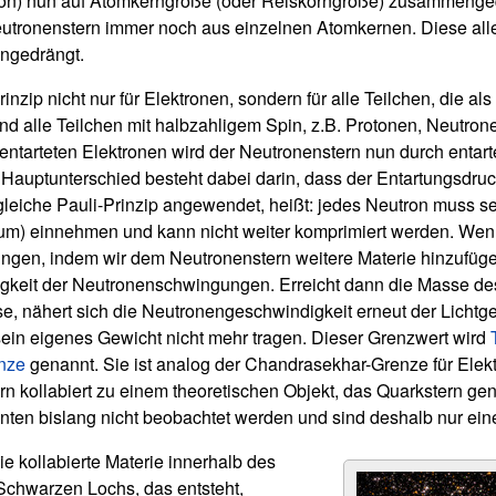
ion) nun auf Atomkerngröße (oder Reiskorngröße) zusammengequ
Neutronenstern immer noch aus einzelnen Atomkernen. Diese all
ngedrängt.
inzip nicht nur für Elektronen, sondern für alle Teilchen, die a
nd alle Teilchen mit halbzahligem Spin, z.B. Protonen, Neutro
 entarteten Elektronen wird der Neutronenstern nun durch entar
Hauptunterschied besteht dabei darin, dass der Entartungsdru
 gleiche Pauli-Prinzip angewendet, heißt: jedes Neutron muss 
m) einnehmen und kann nicht weiter komprimiert werden. Wen
ngen, indem wir dem Neutronenstern weitere Materie hinzufügen
gkeit der Neutronenschwingungen. Erreicht dann die Masse de
, nähert sich die Neutronengeschwindigkeit erneut der Lichtg
ein eigenes Gewicht nicht mehr tragen. Dieser Grenzwert wird
nze
genannt. Sie ist analog der Chandrasekhar-Grenze für Elekt
rn kollabiert zu einem theoretischen Objekt, das Quarkstern gen
nten bislang nicht beobachtet werden und sind deshalb nur ei
ie kollabierte Materie innerhalb des
Schwarzen Lochs, das entsteht,