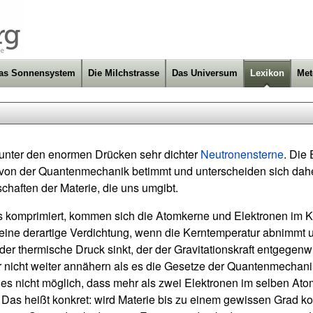
as Sonnensystem
Die Milchstrasse
Das Universum
Lexikon
Met
t unter den enormen Drücken sehr dichter
Neutronensterne
. Die
 von der Quantenmechanik betimmt und unterscheiden sich dah
haften der Materie, die uns umgibt.
s komprimiert, kommen sich die Atomkerne und Elektronen im K
ine derartige Verdichtung, wenn die Kerntemperatur abnimmt 
r thermische Druck sinkt, der der Gravitationskraft entgegenwi
 nicht weiter annähern als es die Gesetze der Quantenmechani
es nicht möglich, dass mehr als zwei Elektronen im selben Ato
Das heißt konkret: wird Materie bis zu einem gewissen Grad ko