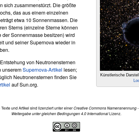
n sich zusammenstürzt. Die größte
ochs, das aus einem einzelnen
beträgt etwa 10 Sonnenmassen. Die
eren Sterns (einzelne Sterne können
e der Sonnenmasse besitzen) wird
t und seiner Supernova wieder in
ben.
 Entstehung von Neutronensternen
n unserem
Supernova-Artikel
lesen;
Künstlerische Darste
üglich Neutronensternen finden Sie
Lo
tikel
auf Sun.org.
e Texte und Artikel sind lizenziert unter einer
Creative Commons Namensnennung -
Weitergabe unter gleichen Bedingungen 4.0 International
Lizenz.