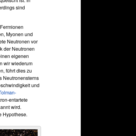
etscht ist. In
erdings sind
ls Fermionen
nen, Myonen und
tete Neutronen vor
ck der Neutronen
seinen eigenen
n wir wiederum
, führt dies zu
s Neutronensterns
eschwindigkeit und
Tolman-
ron-entartete
annt wird.
ne Hypothese.