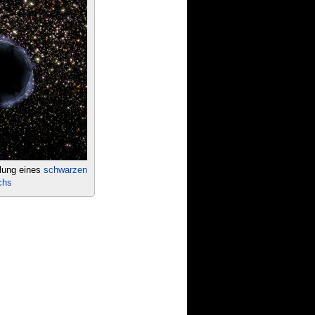
llung eines
schwarzen
chs