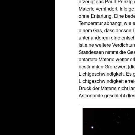
erzeugt das Pauli-Prinzip
Materie verhindert. Infolg
ohne Entartung. Eine bede
Temperatur abhängt, wie es
einem Gas, dass dessen Dr
unter anderem eine entsch
ist eine weitere Verdichtu
Stattdessen nimmt die Ges
entartete Materie weiter e
bestimmten Grenzwert (di
Lichtgeschwindigkeit. Es 
Lichtgeschwindigkeit erre
Druck der Materie nicht lä
Astronomie geschieht dies