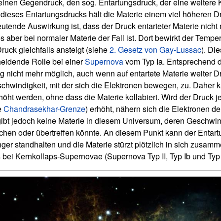
 einen Gegendruck, den sog. Entartungsdruck, der eine weitere 
e dieses Entartungsdrucks hält die Materie einem viel höheren D
utende Auswirkung ist, dass der Druck entarteter Materie nicht
 aber bei normaler Materie der Fall ist. Dort bewirkt der Temper
uck gleichfalls ansteigt (siehe
2. Gesetz von Gay-Lussac
). Di
eidende Rolle bei einer
Supernova
vom Typ Ia. Entsprechend d
ng nicht mehr möglich, auch wenn auf entartete Materie weiter D
chwindigkeit, mit der sich die Elektronen bewegen, zu. Daher 
rhöht werden, ohne dass die Materie kollabiert. Wird der Druck 
e
Chandrasekhar-Grenze
) erhöht, nähern sich die Elektronen de
gibt jedoch keine Materie in diesem Universum, deren Geschwin
ichen oder übertreffen könnte. An diesem Punkt kann der Enta
nger standhalten und die Materie stürzt plötzlich in sich zusamm
 bei Kernkollaps-Supernovae (Supernova Typ II, Typ Ib und Typ 