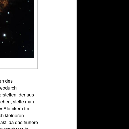
en des
 wodurch
stellen, der aus
tehen, stelle man
er Atomkern im
ch kleineren
kt, da das frühere