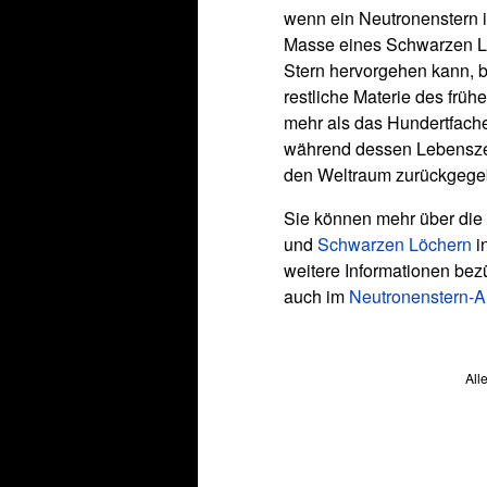
wenn ein Neutronenstern i
Masse eines Schwarzen L
Stern hervorgehen kann, 
restliche Materie des früh
mehr als das Hundertfach
während dessen Lebenszei
den Weltraum zurückgege
Sie können mehr über die
und
Schwarzen Löchern
i
weitere Informationen bez
auch im
Neutronenstern-Ar
All