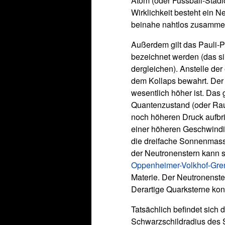
Atom (oder Fussball-Stad
Wirklichkeit besteht ein 
beinahe nahtlos zusamme
Außerdem gilt das Pauli-Pr
bezeichnet werden (das si
dergleichen). Anstelle der
dem Kollaps bewahrt. Der 
wesentlich höher ist. Das
Quantenzustand (oder Rau
noch höheren Druck aufbri
einer höheren Geschwindi
die dreifache Sonnenmasse
der Neutronenstern kann s
Oppenheimer-Volkhof-Gre
Materie. Der Neutronenste
Derartige Quarksterne kon
Tatsächlich befindet sich d
Schwarzschildradius des 