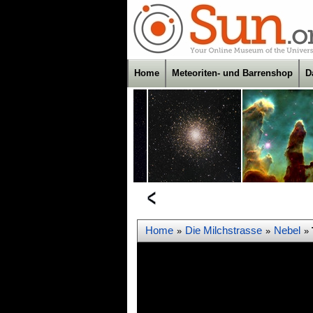
Home
Meteoriten- und Barrenshop
D
Home
Die Milchstrasse
Nebel
»
»
»