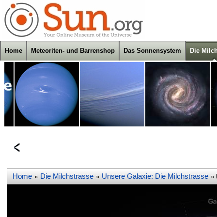
Home
Meteoriten- und Barrenshop
Das Sonnensystem
Die Milc
Home
Die Milchstrasse
Unsere Galaxie: Die Milchstrasse
»
»
»