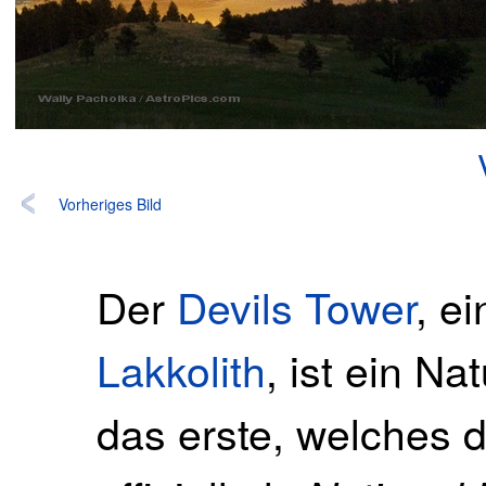
Vorheriges Bild
Der
Devils Tower
, e
Lakkolith
, ist ein N
das erste, welches d