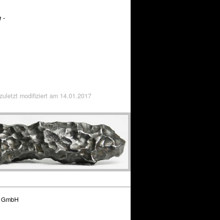
 -
 zuletzt modifiziert am
14.01.2017
g GmbH