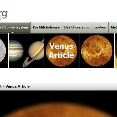
as Sonnensystem
Die Milchstrasse
Das Universum
Lexikon
Met
s
Venus Article
»