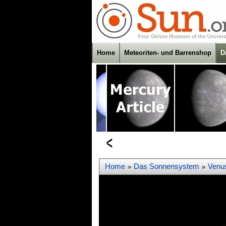
Home
Meteoriten- und Barrenshop
D
Home
Das Sonnensystem
Venu
»
»