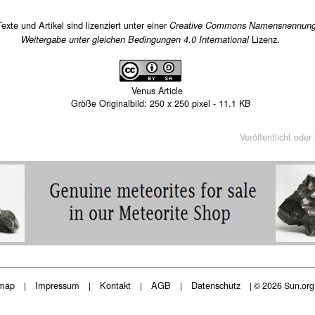
Texte und Artikel sind lizenziert unter einer
Creative Commons Namensnennung
Lizenz.
Weitergabe unter gleichen Bedingungen 4.0 International
Venus Article
Größe Originalbild:
250
x
250
pixel -
11.1 KB
Veröffentlicht oder
map
Impressum
Kontakt
AGB
Datenschutz
|
|
|
|
| © 2026 Sun.or