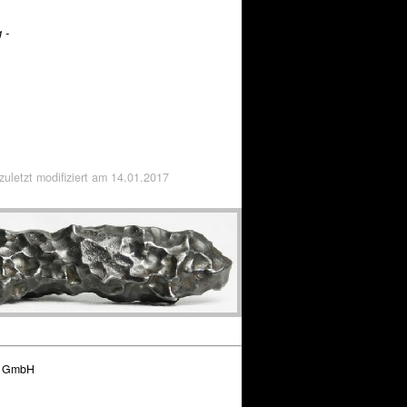
 -
 zuletzt modifiziert am
14.01.2017
g GmbH