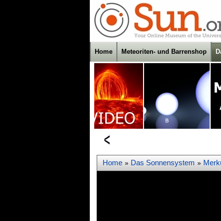
Home
Meteoriten- und Barrenshop
D
Home
Das Sonnensystem
Merk
»
»