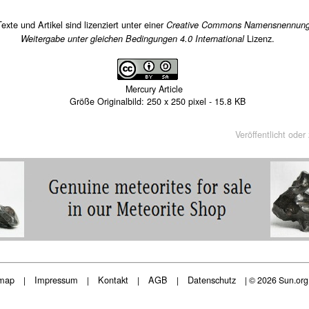
Texte und Artikel sind lizenziert unter einer
Creative Commons Namensnennung
Lizenz.
Weitergabe unter gleichen Bedingungen 4.0 International
Mercury Article
Größe Originalbild:
250
x
250
pixel -
15.8 KB
Veröffentlicht oder
map
Impressum
Kontakt
AGB
Datenschutz
|
|
|
|
| © 2026 Sun.or