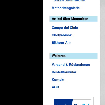
Weitere Steinmeteoriten
Meteoritengalerie
Artikel über Meteoriten
Campo del Cielo
Chelyabinsk
Sikhote-Alin
Weiteres
Versand & Rücknahmen
Bestellformular
Kontakt
AGB