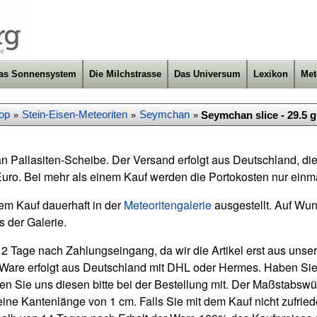
as Sonnensystem
Die Milchstrasse
Das Universum
Lexikon
Met
op
Stein-Eisen-Meteoriten
Seymchan
Seymchan slice - 29.5 g
»
»
»
allasiten-Scheibe. Der Versand erfolgt aus Deutschland, die
uro. Bei mehr als einem Kauf werden die Portokosten nur einm
rem Kauf dauerhaft in der
Meteoritengalerie
ausgestellt. Auf Wun
s der Galerie.
s 2 Tage nach Zahlungseingang, da wir die Artikel erst aus unse
 Ware erfolgt aus Deutschland mit DHL oder Hermes. Haben Sie
n Sie uns diesen bitte bei der Bestellung mit. Der Maßstabswürf
eine Kantenlänge von 1 cm. Falls Sie mit dem Kauf nicht zufried