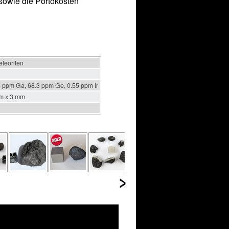
sowie die Portokosten
eteoriten
6 ppm Ga, 68.3 ppm Ge, 0.55 ppm Ir
m x 3 mm