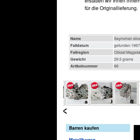
erstatten wir Ihnen inne
für die Originallieferung.
Name
Seymchan slice
Falldatum
gefunden 1967
Fallregion
Oblast Magada
Gewicht
29.5 grams
Artikelnummer
66
Barren kaufen
Metallbarren