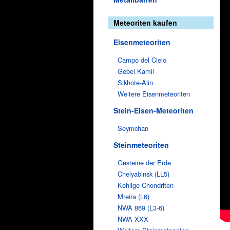
Meteoriten kaufen
Eisenmeteoriten
Campo del Cielo
Gebel Kamil
Sikhote-Alin
Weitere Eisenmeteoriten
Stein-Eisen-Meteoriten
Seymchan
Steinmeteoriten
Gesteine der Erde
Chelyabinsk (LL5)
Kohlige Chondriten
Mreira (L6)
NWA 869 (L3-6)
NWA XXX