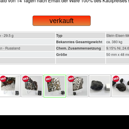
rhalb von 14 Tagen nach Erhalt der Ware 100% des Kaufpreises 
verkauft
 - 29.5 g
Typ
Stein-Eisen-M
Bekanntes Gesamtgewicht
ca. 380 kg
n - Russland
Chem. Zusammensetzung
9.15% Ni, 24.
Größe
50 mm x 48 m