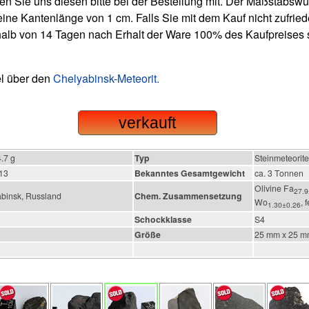
n Sie uns diesen bitte bei der Bestellung mit. Der Maßstabswürf
eine Kantenlänge von 1 cm. Falls Sie mit dem Kauf nicht zufried
rhalb von 14 Tagen nach Erhalt der Ware 100% des Kaufpreises 
el über den
Chelyabinsk-Meteorit.
verkauft
.7 g
Typ
Steinmeteorit
013
Bekanntes Gesamtgewicht
ca. 3 Tonnen
Olivine Fa
27.9
abinsk, Russland
Chem. Zusammensetzung
Wo
, 
1.30±0.26
Schockklasse
S4
Größe
25 mm x 25 m