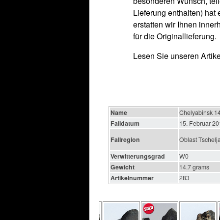
besonderen Wunsch, teile
Lieferung enthalten) hat 
erstatten wir Ihnen inne
für die Originallieferung.
Lesen Sie unseren Artik
Name
Chelyabinsk 14
Falldatum
15. Februar 2
Fallregion
Oblast Tschelj
Verwitterungsgrad
W0
Gewicht
14.7 grams
Artikelnummer
283