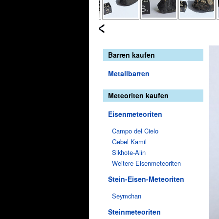
Barren kaufen
Metallbarren
Meteoriten kaufen
Eisenmeteoriten
Campo del Cielo
Gebel Kamil
Sikhote-Alin
Weitere Eisenmeteoriten
Stein-Eisen-Meteoriten
Seymchan
Steinmeteoriten