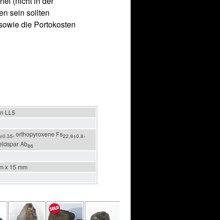
el (nicht in der
en sein sollten
sowie die Portokosten
en LL5
, orthopyroxene Fs
,
±0.35
22.8±0.8
feldspar Ab
86
m x 15 mm