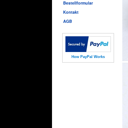
Bestellformular
Kontakt
AGB
How PayPal Works