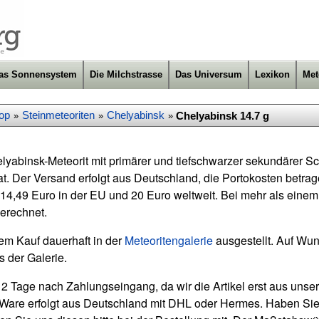
as Sonnensystem
Die Milchstrasse
Das Universum
Lexikon
Met
op
Steinmeteoriten
Chelyabinsk
Chelyabinsk 14.7 g
»
»
»
lyabinsk-Meteorit mit primärer und tiefschwarzer sekundärer Sc
kat. Der Versand erfolgt aus Deutschland, die Portokosten betra
14,49 Euro in der EU und 20 Euro weltweit. Bei mehr als eine
erechnet.
rem Kauf dauerhaft in der
Meteoritengalerie
ausgestellt. Auf Wun
s der Galerie.
s 2 Tage nach Zahlungseingang, da wir die Artikel erst aus unse
 Ware erfolgt aus Deutschland mit DHL oder Hermes. Haben Sie