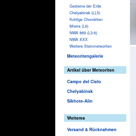
Gesteine der Erde
Chelyabinsk (LL5)
Kohlige Chondriten
Mreira (L6)
NWA 869 (L3-6)
NWA XXX
Weitere Steinmeteoriten
Meteoritengalerie
Artikel über Meteoriten
Campo del Cielo
Chelyabinsk
Sikhote-Alin
Weiteres
Versand & Rücknahmen