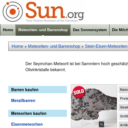
Home
Meteoriten- und Barrenshop
Das Sonnensystem
Die Milc
Home
Meteoriten- und Barrenshop
Stein-Eisen-Meteoriten 
»
»
Der Seymchan-Meteorit ist bei Sammlern hoch geschätzt; 
Olivinkristalle bekannt.
Barren kaufen
Nam
Prei
Metallbarren
Gewi
Meteoriten kaufen
Größ
Eisenmeteoriten
Arti