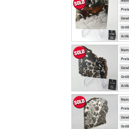
Nam
Prei
Gewi
Größ
Arti
Nam
Prei
Gewi
Größ
Arti
Nam
Prei
Gewi
Größ