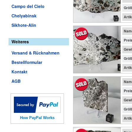
Campo del Cielo
Größ
Chelyabinsk
Arti
Sikhote-Alin
Nam
Prei
Weiteres
Gewi
Versand & Rücknahmen
Größ
Bestellformular
Arti
Kontakt
AGB
Nam
Prei
Gewi
Größ
How PayPal Works
Arti