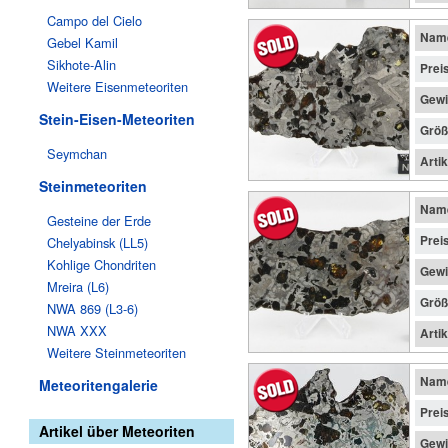
Campo del Cielo
Nam
Gebel Kamil
Sikhote-Alin
Prei
Weitere Eisenmeteoriten
Gewi
Stein-Eisen-Meteoriten
Größ
Seymchan
Arti
Steinmeteoriten
Nam
Gesteine der Erde
Prei
Chelyabinsk (LL5)
Kohlige Chondriten
Gewi
Mreira (L6)
Größ
NWA 869 (L3-6)
NWA XXX
Arti
Weitere Steinmeteoriten
Nam
Meteoritengalerie
Prei
Artikel über Meteoriten
Gewi