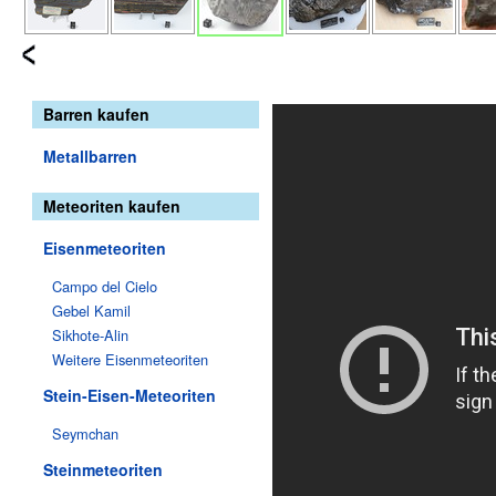
Barren kaufen
Metallbarren
Meteoriten kaufen
Eisenmeteoriten
Campo del Cielo
Gebel Kamil
Sikhote-Alin
Weitere Eisenmeteoriten
Stein-Eisen-Meteoriten
Seymchan
Steinmeteoriten