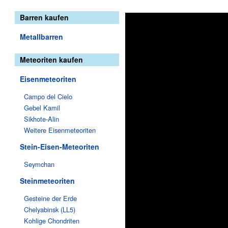
Barren kaufen
Metallbarren
Meteoriten kaufen
Eisenmeteoriten
Campo del Cielo
Gebel Kamil
Sikhote-Alin
Weitere Eisenmeteoriten
Stein-Eisen-Meteoriten
Seymchan
Steinmeteoriten
Gesteine der Erde
Chelyabinsk (LL5)
Kohlige Chondriten