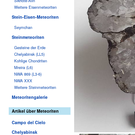
Sikhote-Alin
Weitere Eisenmeteoriten
Stein-Eisen-Meteoriten
Seymchan
Steinmeteoriten
Gesteine der Erde
Chelyabinsk (LL5)
Kohlige Chondriten
Mreira (L6)
NWA 869 (L3-6)
NWA XXX
Weitere Steinmeteoriten
Meteoritengalerie
Artikel über Meteoriten
Campo del Cielo
Chelyabinsk