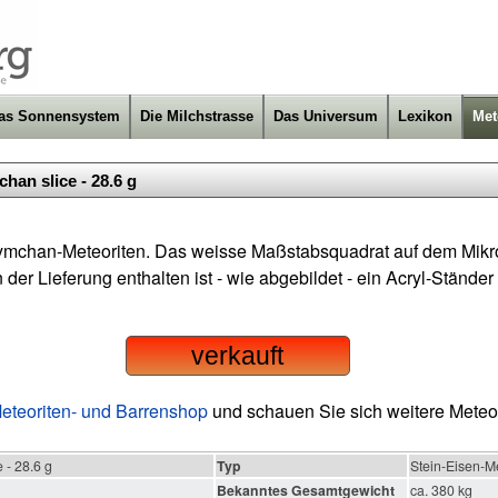
as Sonnensystem
Die Milchstrasse
Das Universum
Lexikon
Met
han slice - 28.6 g
mchan-Meteoriten. Das weisse Maßstabsquadrat auf dem Mikro
er Lieferung enthalten ist - wie abgebildet - ein Acryl-Ständer
verkauft
eteoriten- und Barrenshop
und schauen Sie sich weitere Meteor
 - 28.6 g
Typ
Stein-Eisen-M
Bekanntes Gesamtgewicht
ca. 380 kg