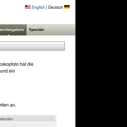
English
| Deutsch
eoritengalerie
Specials
skopfoto hat die
 und ein
iten an.
eteoriten