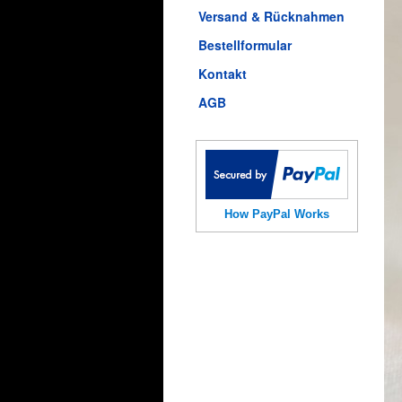
Versand & Rücknahmen
Bestellformular
Kontakt
AGB
How PayPal Works