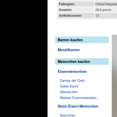
Fallregion
Oblast Magada
Gewicht
28.6 grams
Artikelnummer
12
Barren kaufen
Metallbarren
Meteoriten kaufen
Eisenmeteoriten
Campo del Cielo
Gebel Kamil
Sikhote-Alin
Weitere Eisenmeteoriten
Stein-Eisen-Meteoriten
Seymchan