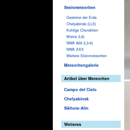
Steinmeteoriten
Gesteine der Erde
Chelyabinsk (LL5)
Kohlige Chondriten
Mreira (L6)
NWA 869 (L3-6)
NWA XXX
Weitere Steinmeteoriten
Meteoritengalerie
Artikel über Meteoriten
Campo del Cielo
Chelyabinsk
Sikhote-Alin
Weiteres