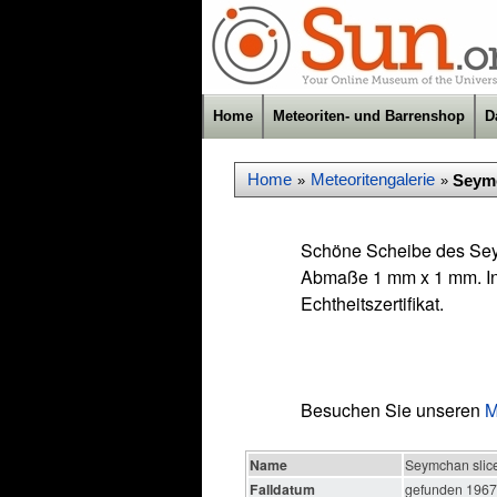
Home
Meteoriten- und Barrenshop
D
Home
Meteoritengalerie
Seymc
»
»
Schöne Scheibe des Sey
Abmaße 1 mm x 1 mm. In d
Echtheitszertifikat.
Besuchen Sie unseren
M
Name
Seymchan slice
Falldatum
gefunden 1967