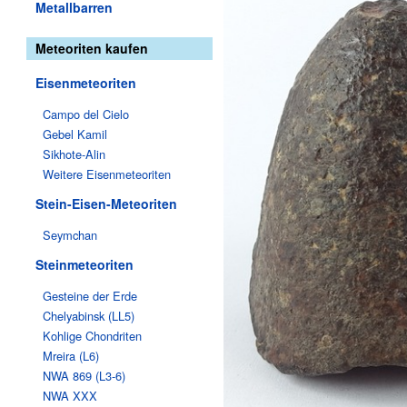
Metallbarren
Meteoriten kaufen
Eisenmeteoriten
Campo del Cielo
Gebel Kamil
Sikhote-Alin
Weitere Eisenmeteoriten
Stein-Eisen-Meteoriten
Seymchan
Steinmeteoriten
Gesteine der Erde
Chelyabinsk (LL5)
Kohlige Chondriten
Mreira (L6)
NWA 869 (L3-6)
NWA XXX